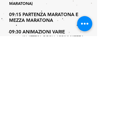
MARATONA)
09:15 PARTENZA MARATONA E
MEZZA MARATONA
09:30 ANIMAZIONI VARIE
IN ATTESA DEGLI ARRIVI MEZZA
MARATONA
10:30 ARRIVO PRIMI CLASSIFICATI
MEZZA MARATONA
IN PIAZZA DANTE
11:15 PREMIAZIONI SUL PODIO
UFFICIALE DEI VINCITORI MEZZA
MARATONA
11:4
5 ARRIVO PRIMI CLASSIFICATI
DELLA MARATONA
13:00 PREMIAZIONI SUL PODIO
UFFICIALE DEI VINCITORI 52°
MARATONA MUGELLO