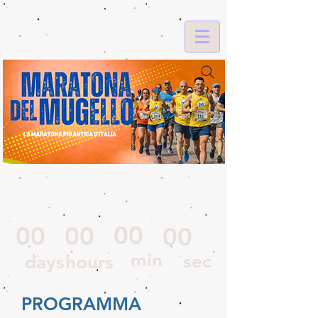
00
00
00
00
min
sec
days
hours
PROGRAMMA